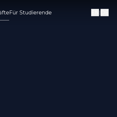
äfte
Für Studierende
EN
|
DE