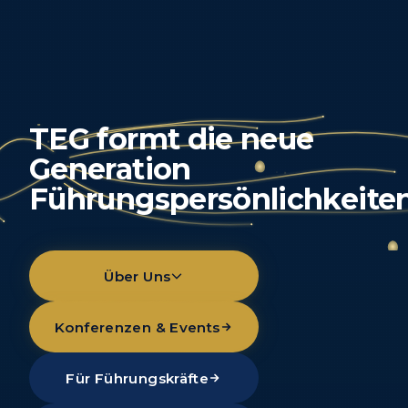
TEG
formt
die
neue
Generation
Führungspersönlichkeite
Über Uns
Konferenzen & Events
Für Führungskräfte