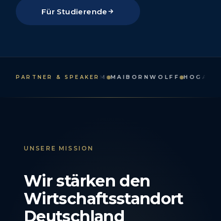
Für Studierende
TURE
APPLIEDAI
IBM
MAIBORNWOLFF
HOGAN LOVE
PARTNER & SPEAKER
UNSERE MISSION
Wir stärken den
Wirtschaftsstandort
Deutschland