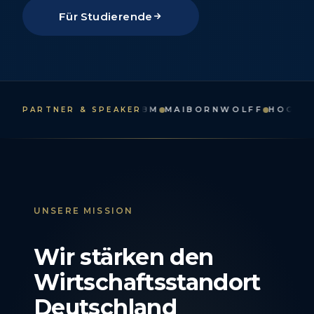
Für Studierende
NTURE
APPLIEDAI
IBM
MAIBORNWOLFF
HOGAN LOV
PARTNER & SPEAKER
UNSERE MISSION
Wir stärken den
Wirtschaftsstandort
Deutschland